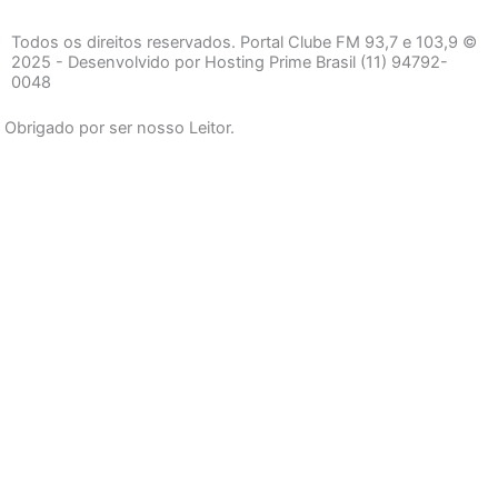
c
s
a
e
t
t
Todos os direitos reservados. Portal Clube FM 93,7 e 103,9 ©
b
a
s
2025 - Desenvolvido por Hosting Prime Brasil (11) 94792-
0048
o
g
a
o
r
p
Obrigado por ser nosso Leitor.
k
a
p
-
m
f