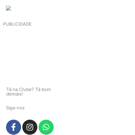
PUBLICIDADE
Tá na Clube? Tá bom
demais!
Siga-nos
F
I
W
a
n
h