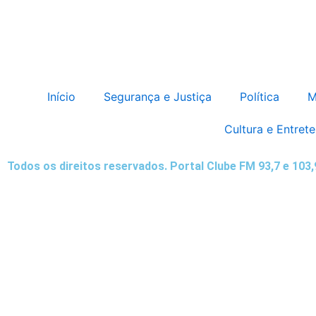
Início
Segurança e Justiça
Política
M
Cultura e Entret
Todos os direitos reservados. Portal Clube FM 93,7 e 103
Destaque da Semana
Cultura e Entretenimento
Viagens e Turismo