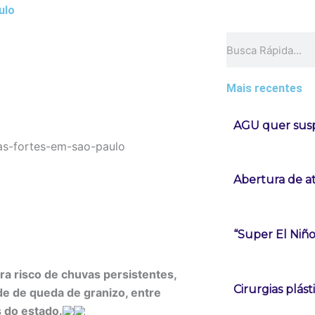
ulo
Pesquisar
Mais recentes
AGU quer susp
Abertura de at
“Super El Niñ
ara risco de chuvas persistentes,
Cirurgias plá
de de queda de granizo, entre
s do estado.