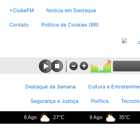
Ir
+ClubeFM
Notícia em Destaque
para
o
Contato
Política de Cookies (BR)
conteúdo
Destaque da Semana
Cultura e Entretenime
Segurança e Justiça
Política
Tecnolo
8 Ago
27°C
9 Ago
35°C