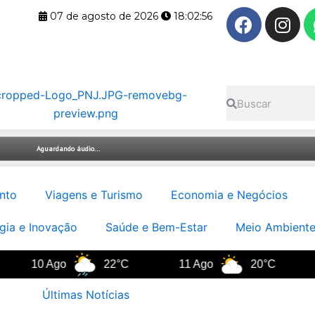
F
I
07 de agosto de 2026
18:02:57
a
n
c
s
e
t
b
a
Pesquisar
Pesquisar
o
g
o
r
k
a
m
nto
Viagens e Turismo
Economia e Negócios
gia e Inovação
Saúde e Bem-Estar
Meio Ambiente
10 Ago
22°C
11 Ago
20°C
12
Últimas Notícias