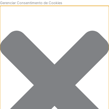
Ir
Funcional
Marketing
Estatísticas
Preferências
Gerenciar Consentimento de Cookies
para
o
conteúdo