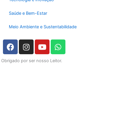
Saúde e Bem-Estar
Meio Ambiente e Sustentabilidade
F
I
Y
W
a
n
o
h
c
s
u
a
Obrigado por ser nosso Leitor.
e
t
t
t
b
a
u
s
o
g
b
a
o
r
e
p
k
a
p
m