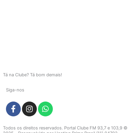
Tá na Clube? Tá bom demais!
Siga-nos
F
I
W
a
n
h
c
s
a
e
t
t
Todos os direitos reservados. Portal Clube FM 93,7 e 103,9 ©