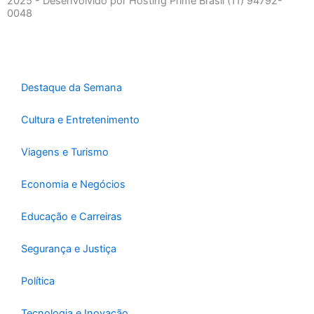
b
a
s
2025 - Desenvolvido por Hosting Prime Brasil (11) 94792-
0048
o
g
a
o
r
p
k
a
p
-
m
f
Destaque da Semana
Cultura e Entretenimento
Viagens e Turismo
Economia e Negócios
Educação e Carreiras
Segurança e Justiça
Política
Tecnologia e Inovação