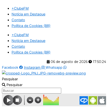
Ir
+ClubeFM
para
Notícia em Destaque
o
Contato
conteúdo
Política de Cookies (BR)
+ClubeFM
Notícia em Destaque
Contato
Política de Cookies (BR)
06 de agosto de 2026
17:50:25
Facebook
Instagram
Whatsapp
Pesquisar
Pesquisar