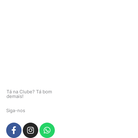
Tá na Clube? Tá bom
demais!
Siga-nos
F
I
W
a
n
h