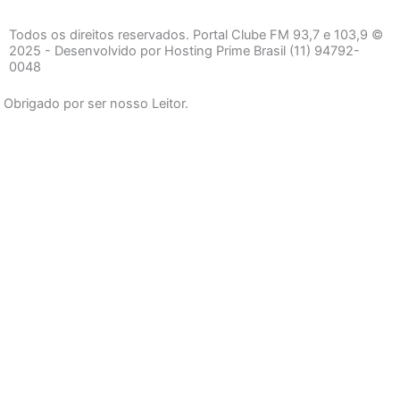
c
s
a
e
t
t
Todos os direitos reservados. Portal Clube FM 93,7 e 103,9 ©
b
a
s
2025 - Desenvolvido por Hosting Prime Brasil (11) 94792-
0048
o
g
a
o
r
p
Obrigado por ser nosso Leitor.
k
a
p
-
m
f