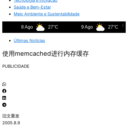
Tecnologia e Inovação
Saúde e Bem-Estar
Meio Ambiente e Sustentabilidade
8 Ago
27°C
9 Ago
27°C
Últimas Notícias
使用memcached进行内存缓存
PUBLICIDADE
旧文重发
2005.8.9