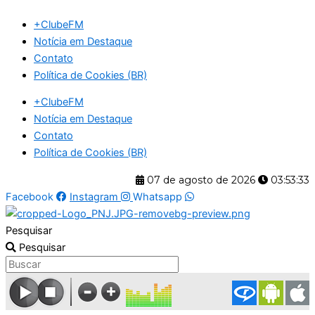
Ir
+ClubeFM
para
Notícia em Destaque
o
Contato
conteúdo
Política de Cookies (BR)
+ClubeFM
Notícia em Destaque
Contato
Política de Cookies (BR)
07 de agosto de 2026
03:53:33
Facebook
Instagram
Whatsapp
Pesquisar
Pesquisar