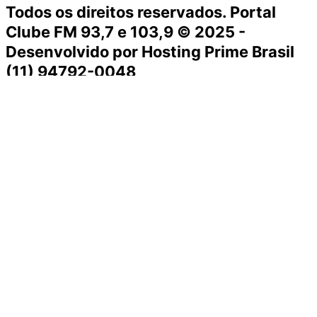
Todos os direitos reservados. Portal
Clube FM 93,7 e 103,9 © 2025 -
Desenvolvido por Hosting Prime Brasil
(11) 94792-0048
Destaque da Semana
Cultura e Entretenimento
Viagens e Turismo
Economia e Negócios
Educação e Carreiras
Segurança e Justiça
Política
Tecnologia e Inovação
Saúde e Bem-Estar
Meio Ambiente e Sustentabilidade
Destaque da Semana
Cultura e Entretenimento