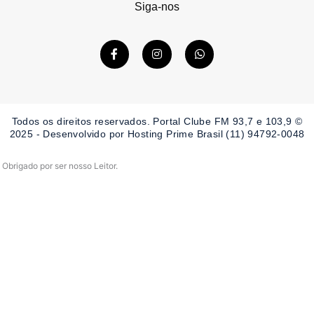
Siga-nos
F
I
W
a
n
h
c
s
a
e
t
t
b
a
s
o
g
a
o
r
p
Todos os direitos reservados. Portal Clube FM 93,7 e 103,9 ©
k
a
p
-
m
2025 - Desenvolvido por Hosting Prime Brasil (11) 94792-0048
f
Obrigado por ser nosso Leitor.