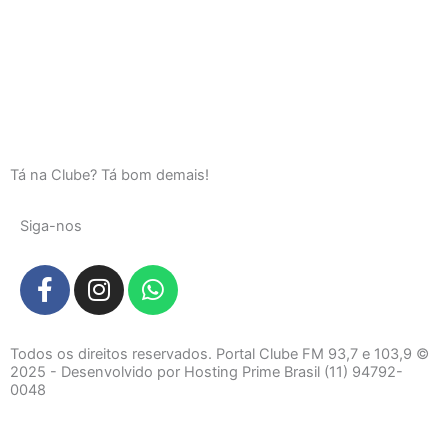
Tá na Clube? Tá bom demais!
Siga-nos
F
I
W
a
n
h
c
s
a
e
t
t
Todos os direitos reservados. Portal Clube FM 93,7 e 103,9 ©
b
a
s
2025 - Desenvolvido por Hosting Prime Brasil (11) 94792-
0048
o
g
a
o
r
p