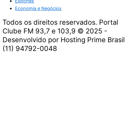
Esportes
Economia e Negócios
Todos os direitos reservados. Portal
Clube FM 93,7 e 103,9 © 2025 -
Desenvolvido por Hosting Prime Brasil
(11) 94792-0048
Destaque da Semana
Cultura e Entretenimento
Viagens e Turismo
Economia e Negócios
Educação e Carreiras
Segurança e Justiça
Política
Tecnologia e Inovação
Saúde e Bem-Estar