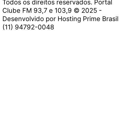
Todos os direitos reservados. Portal
Clube FM 93,7 e 103,9 © 2025 -
Desenvolvido por Hosting Prime Brasil
(11) 94792-0048
Destaque da Semana
Cultura e Entretenimento
Viagens e Turismo
Economia e Negócios
Educação e Carreiras
Segurança e Justiça
Política
Tecnologia e Inovação
Saúde e Bem-Estar
Meio Ambiente e Sustentabilidade
Destaque da Semana