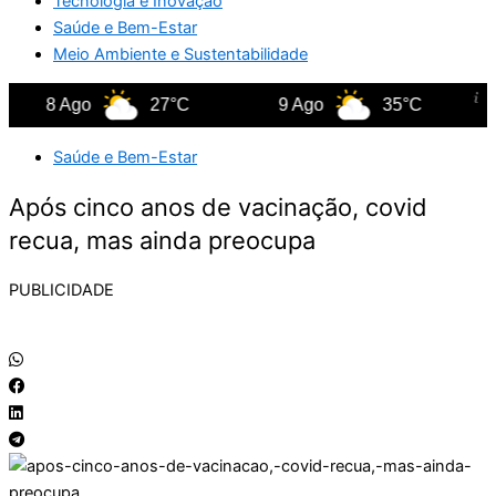
Tecnologia e Inovação
Saúde e Bem-Estar
Meio Ambiente e Sustentabilidade
8 Ago
27°C
9 Ago
35°C
10
Saúde e Bem-Estar
Após cinco anos de vacinação, covid
recua, mas ainda preocupa
PUBLICIDADE