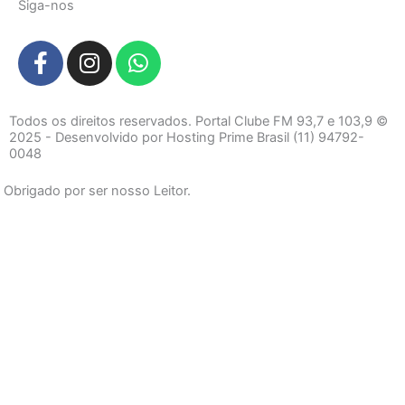
Siga-nos
F
I
W
a
n
h
c
s
a
e
t
t
Todos os direitos reservados. Portal Clube FM 93,7 e 103,9 ©
b
a
s
2025 - Desenvolvido por Hosting Prime Brasil (11) 94792-
0048
o
g
a
o
r
p
Obrigado por ser nosso Leitor.
k
a
p
-
m
f