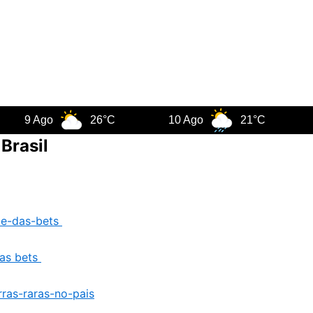
 Ago
26°C
10 Ago
21°C
11 Ag
Brasil
das bets