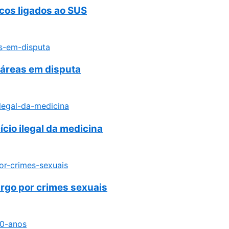
icos ligados ao SUS
 áreas em disputa
cio ilegal da medicina
rgo por crimes sexuais