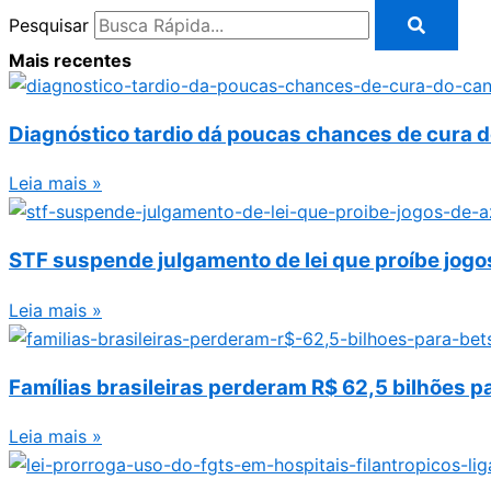
Pesquisar
Mais recentes
Diagnóstico tardio dá poucas chances de cura 
Leia mais »
STF suspende julgamento de lei que proíbe jogo
Leia mais »
Famílias brasileiras perderam R$ 62,5 bilhões 
Leia mais »