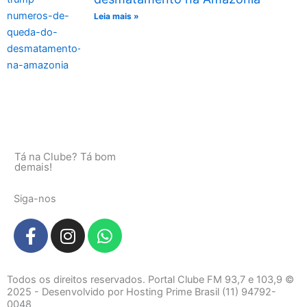
Leia mais »
Tá na Clube? Tá bom
demais!
Siga-nos
F
I
W
a
n
h
c
s
a
e
t
t
Todos os direitos reservados. Portal Clube FM 93,7 e 103,9 ©
b
a
s
2025 - Desenvolvido por Hosting Prime Brasil (11) 94792-
0048