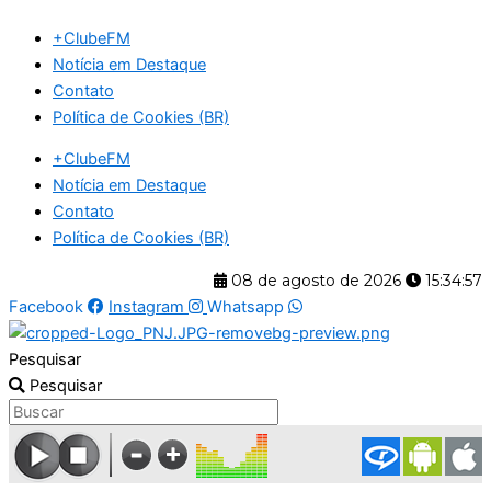
Ir
+ClubeFM
para
Notícia em Destaque
o
Contato
conteúdo
Política de Cookies (BR)
+ClubeFM
Notícia em Destaque
Contato
Política de Cookies (BR)
08 de agosto de 2026
15:34:57
Facebook
Instagram
Whatsapp
Pesquisar
Pesquisar