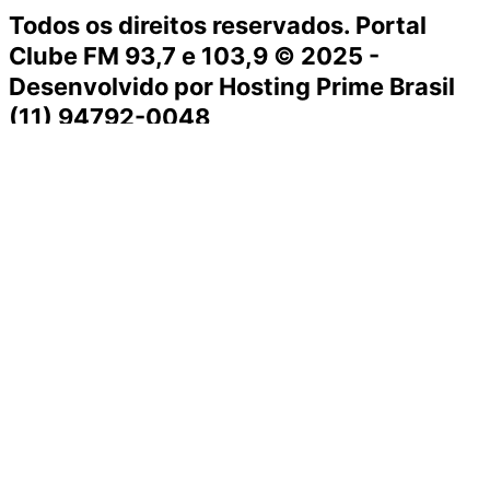
Todos os direitos reservados. Portal
Clube FM 93,7 e 103,9 © 2025 -
Desenvolvido por Hosting Prime Brasil
(11) 94792-0048
Destaque da Semana
Cultura e Entretenimento
Viagens e Turismo
Economia e Negócios
Educação e Carreiras
Segurança e Justiça
Política
Tecnologia e Inovação
Saúde e Bem-Estar
Meio Ambiente e Sustentabilidade
Destaque da Semana