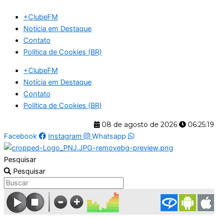
Ir
+ClubeFM
para
Notícia em Destaque
o
Contato
conteúdo
Política de Cookies (BR)
+ClubeFM
Notícia em Destaque
Contato
Política de Cookies (BR)
08 de agosto de 2026
06:25:19
Facebook
Instagram
Whatsapp
Pesquisar
Pesquisar