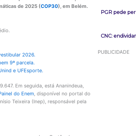
áticas de 2025 (
COP30
), em Belém.
PGR pede perd
édio.
CNC: endividam
PUBLICIDADE
vestibular 2026.
bem 9ª parcela.
Unind e UFEsporte.
9.647. Em seguida, está Ananindeua,
Painel do Enem
, disponível no portal do
ísio Teixeira (Inep), responsável pela