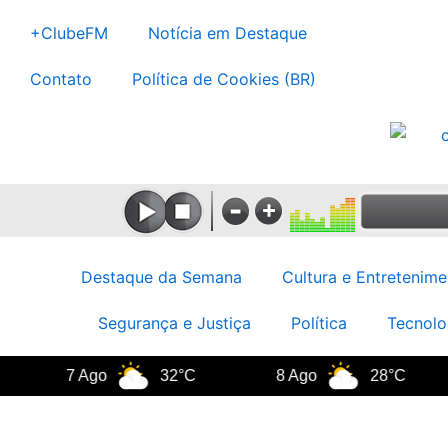
Ir
+ClubeFM
Notícia em Destaque
para
o
Contato
Política de Cookies (BR)
conteúdo
Destaque da Semana
Cultura e Entretenime
Segurança e Justiça
Política
Tecnolo
7 Ago
32°C
8 Ago
28°C