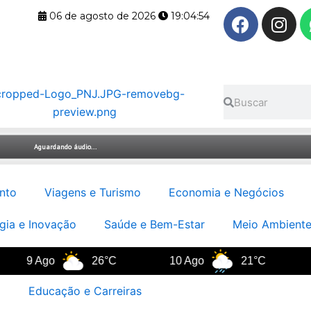
F
I
06 de agosto de 2026
19:04:55
a
n
c
s
e
t
b
a
Pesquisar
Pesquisar
o
g
o
r
k
a
m
nto
Viagens e Turismo
Economia e Negócios
gia e Inovação
Saúde e Bem-Estar
Meio Ambiente
9 Ago
26°C
10 Ago
21°C
11 
Educação e Carreiras