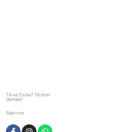
Tá na Clube? Tá bom
demais!
Siga-nos
F
I
W