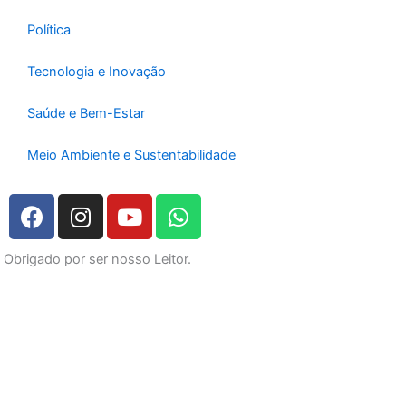
Política
Tecnologia e Inovação
Saúde e Bem-Estar
Meio Ambiente e Sustentabilidade
F
I
Y
W
a
n
o
h
c
s
u
a
Obrigado por ser nosso Leitor.
e
t
t
t
b
a
u
s
o
g
b
a
o
r
e
p
k
a
p
m