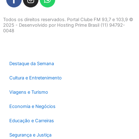
a
n
h
c
s
a
e
t
t
Todos os direitos reservados. Portal Clube FM 93,7 e 103,9 ©
b
a
s
2025 - Desenvolvido por Hosting Prime Brasil (11) 94792-
0048
o
g
a
o
r
p
k
a
p
-
m
f
Destaque da Semana
Cultura e Entretenimento
Viagens e Turismo
Economia e Negócios
Educação e Carreiras
Segurança e Justiça