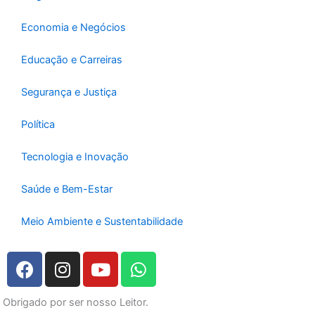
Economia e Negócios
Educação e Carreiras
Segurança e Justiça
Política
Tecnologia e Inovação
Saúde e Bem-Estar
Meio Ambiente e Sustentabilidade
F
I
Y
W
a
n
o
h
c
s
u
a
Obrigado por ser nosso Leitor.
e
t
t
t