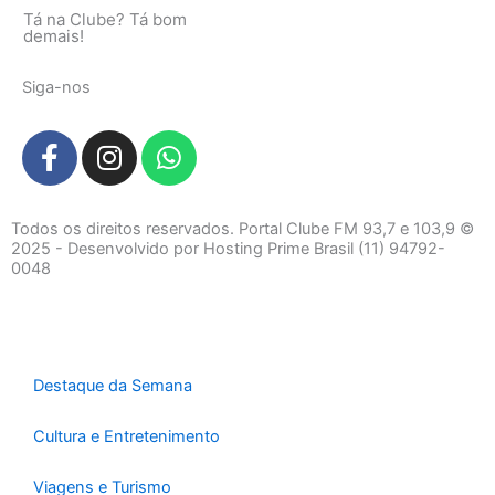
Tá na Clube? Tá bom
demais!
Siga-nos
F
I
W
a
n
h
c
s
a
e
t
t
Todos os direitos reservados. Portal Clube FM 93,7 e 103,9 ©
b
a
s
2025 - Desenvolvido por Hosting Prime Brasil (11) 94792-
0048
o
g
a
o
r
p
k
a
p
-
m
f
Destaque da Semana
Cultura e Entretenimento
Viagens e Turismo