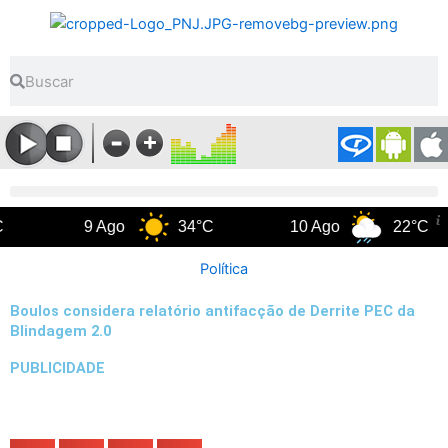
Ir
para
o
Pesquisar
Pesquisar
conteúdo
9 Ago
34°C
10 Ago
22°C
Política
Boulos considera relatório antifacção de Derrite PEC da
Blindagem 2.0
PUBLICIDADE