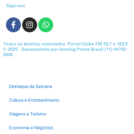
Siga-nos
F
I
W
a
n
h
c
s
a
e
t
t
Todos os direitos reservados. Portal Clube FM 93,7 e 103,9
b
a
s
© 2025 - Desenvolvido por Hosting Prime Brasil (11) 94792-
0048
o
g
a
o
r
p
k
a
p
-
m
f
Destaque da Semana
Cultura e Entretenimento
Viagens e Turismo
Economia e Negócios