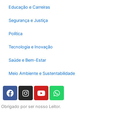
Educação e Carreiras
Segurança e Justiça
Política
Tecnologia e Inovação
Saúde e Bem-Estar
Meio Ambiente e Sustentabilidade
F
I
Y
W
a
n
o
h
c
s
u
a
Obrigado por ser nosso Leitor.
e
t
t
t
b
a
u
s
o
g
b
a