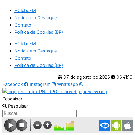
Ir
+ClubeFM
para
Notícia em Destaque
o
Contato
conteúdo
Política de Cookies (BR)
+ClubeFM
Notícia em Destaque
Contato
Política de Cookies (BR)
07 de agosto de 2026
06:41:19
Facebook
Instagram
Whatsapp
Pesquisar
Pesquisar