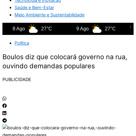
Tecnologia e Inovação
Saúde e Bem-Estar
Meio Ambiente e Sustentabilidade
8 Ago
27°C
9 Ago
27°C
1
Política
Boulos diz que colocará governo na rua,
ouvindo demandas populares
PUBLICIDADE