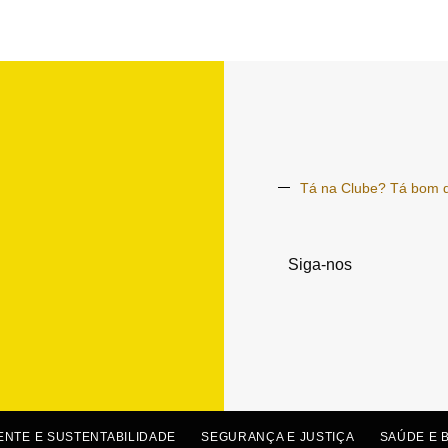
Tá na Clube? Tá bom 
Siga-nos
ENTE E SUSTENTABILIDADE
SEGURANÇA E JUSTIÇA
SAÚDE E 