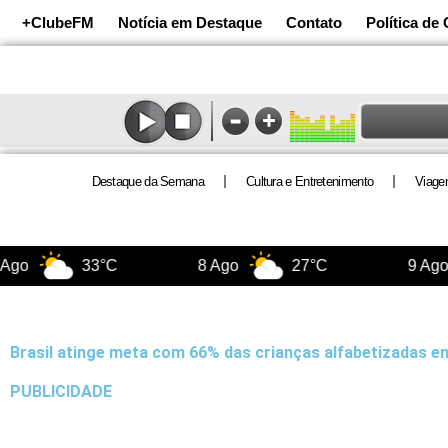
Ir
+ClubeFM
Notícia em Destaque
Contato
Política de
para
o
conteúdo
Destaque da Semana
Cultura e Entretenimento
Viage
33°C
8 Ago
27°C
9 Ago
Brasil atinge meta com 66% das crianças alfabetizadas e
PUBLICIDADE