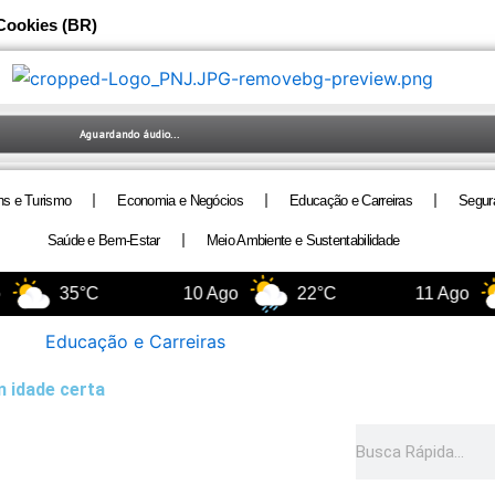
 Cookies (BR)
ns e Turismo
Economia e Negócios
Educação e Carreiras
Segur
Saúde e Bem-Estar
Meio Ambiente e Sustentabilidade
35°C
10 Ago
22°C
11 Ago
Educação e Carreiras
m idade certa
Pesquisar