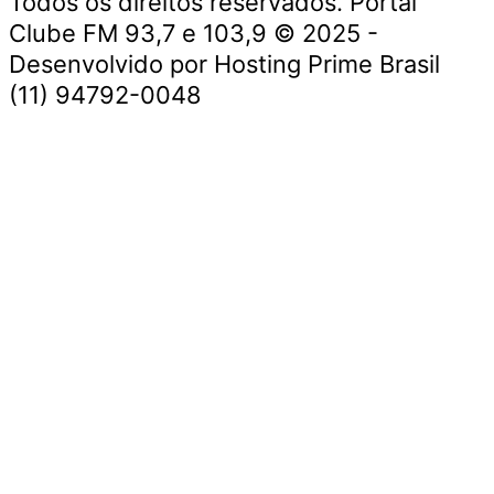
Todos os direitos reservados. Portal
Clube FM 93,7 e 103,9 © 2025 -
Desenvolvido por Hosting Prime Brasil
(11) 94792-0048
Destaque da Semana
Cultura e Entretenimento
Viagens e Turismo
Economia e Negócios
Educação e Carreiras
Segurança e Justiça
Política
Tecnologia e Inovação
Saúde e Bem-Estar
Meio Ambiente e Sustentabilidade
Destaque da Semana
Cultura e Entretenimento