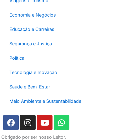
Viagens e Turismo
Economia e Negócios
Educação e Carreiras
Segurança e Justiça
Política
Tecnologia e Inovação
Saúde e Bem-Estar
Meio Ambiente e Sustentabilidade
F
I
Y
W
a
n
o
h
c
s
u
a
Obrigado por ser nosso Leitor.