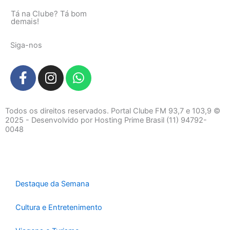
Tá na Clube? Tá bom
demais!
Siga-nos
F
I
W
a
n
h
c
s
a
e
t
t
Todos os direitos reservados. Portal Clube FM 93,7 e 103,9 ©
b
a
s
2025 - Desenvolvido por Hosting Prime Brasil (11) 94792-
0048
o
g
a
o
r
p
k
a
p
-
m
f
Destaque da Semana
Cultura e Entretenimento