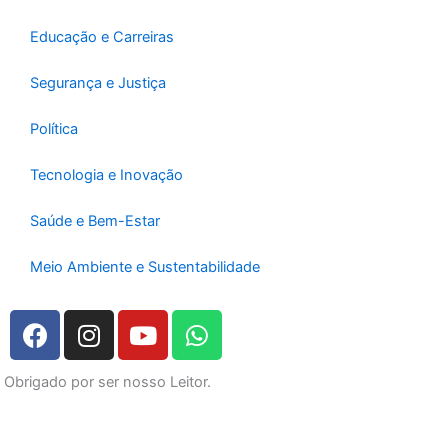
Educação e Carreiras
Segurança e Justiça
Política
Tecnologia e Inovação
Saúde e Bem-Estar
Meio Ambiente e Sustentabilidade
F
I
Y
W
a
n
o
h
c
s
u
a
Obrigado por ser nosso Leitor.
e
t
t
t
b
a
u
s
o
g
b
a