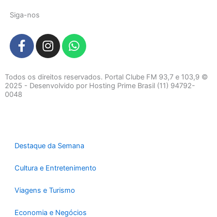
Siga-nos
F
I
W
a
n
h
c
s
a
e
t
t
Todos os direitos reservados. Portal Clube FM 93,7 e 103,9 ©
b
a
s
2025 - Desenvolvido por Hosting Prime Brasil (11) 94792-
0048
o
g
a
o
r
p
k
a
p
-
m
f
Destaque da Semana
Cultura e Entretenimento
Viagens e Turismo
Economia e Negócios