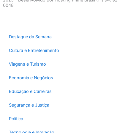
b
a
s
0048
o
g
a
o
r
p
k
a
p
-
m
f
Destaque da Semana
Cultura e Entretenimento
Viagens e Turismo
Economia e Negócios
Educação e Carreiras
Segurança e Justiça
Política
Tecnologia e Inovação