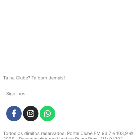
Tá na Clube? Tá bom demais!
Siga-nos
F
I
W
a
n
h
c
s
a
e
t
t
Todos os direitos reservados. Portal Clube FM 93,7 e 103,9 ©
2025 - Desenvolvido por Hosting Prime Brasil (11) 94792-