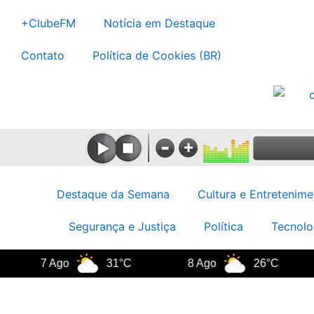
Ir
+ClubeFM
Notícia em Destaque
para
o
Contato
Política de Cookies (BR)
conteúdo
Destaque da Semana
Cultura e Entretenime
Segurança e Justiça
Política
Tecnolo
7 Ago
31°C
8 Ago
26°C