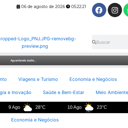
F
I
06 de agosto de 2026
05:22:22
a
n
c
s
e
t
b
a
Pesquisar
Pesquisar
o
g
o
r
k
a
m
nto
Viagens e Turismo
Economia e Negócios
gia e Inovação
Saúde e Bem-Estar
Meio Ambiente
9 Ago
28°C
10 Ago
23°C
11 A
Economia e Negócios