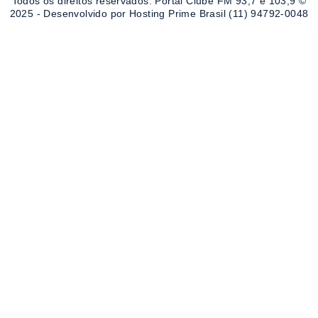
Todos os direitos reservados. Portal Clube FM 93,7 e 103,9 ©
2025 - Desenvolvido por Hosting Prime Brasil (11) 94792-0048
Destaque da Semana
Cultura e Entretenimento
Viagens e Turismo
Economia e Negócios
Educação e Carreiras
Segurança e Justiça
Política
Tecnologia e Inovação
Saúde e Bem-Estar
Meio Ambiente e Sustentabilidade
Destaque da Semana
Cultura e Entretenimento
Viagens e Turismo
Economia e Negócios