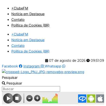
Ir
+ClubeFM
para
Notícia em Destaque
o
Contato
conteúdo
Política de Cookies (BR)
+ClubeFM
Notícia em Destaque
Contato
Política de Cookies (BR)
07 de agosto de 2026
09:51:09
Facebook
Instagram
Whatsapp
Pesquisar
Pesquisar