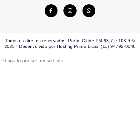
F
I
W
a
n
h
c
s
a
e
t
t
b
a
s
o
g
a
o
r
p
Todos os direitos reservados. Portal Clube FM 93,7 e 103,9 ©
k
a
p
-
m
2025 - Desenvolvido por Hosting Prime Brasil (11) 94792-0048
f
Obrigado por ser nosso Leitor.