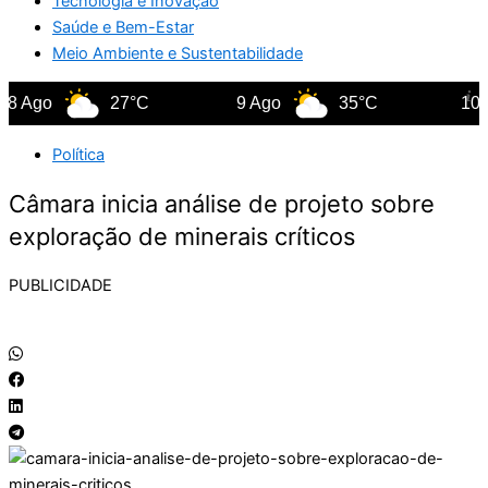
Tecnologia e Inovação
Saúde e Bem-Estar
Meio Ambiente e Sustentabilidade
 Ago
27°C
9 Ago
35°C
10 Ag
Política
Câmara inicia análise de projeto sobre
exploração de minerais críticos
PUBLICIDADE