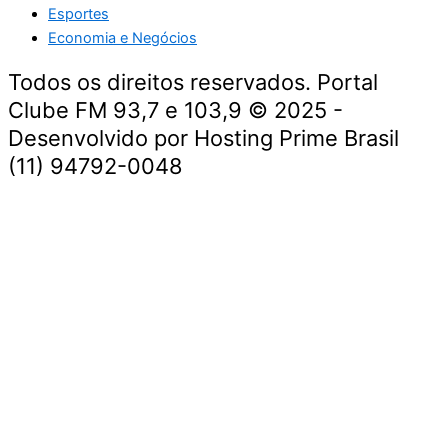
Esportes
Economia e Negócios
Todos os direitos reservados. Portal
Clube FM 93,7 e 103,9 © 2025 -
Desenvolvido por Hosting Prime Brasil
(11) 94792-0048
Destaque da Semana
Cultura e Entretenimento
Viagens e Turismo
Economia e Negócios
Educação e Carreiras
Segurança e Justiça
Política
Tecnologia e Inovação
Saúde e Bem-Estar