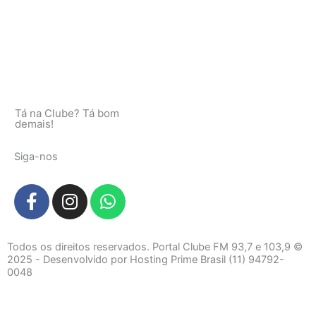
Tá na Clube? Tá bom
demais!
Siga-nos
F
I
W
a
n
h
c
s
a
e
t
t
Todos os direitos reservados. Portal Clube FM 93,7 e 103,9 ©
b
a
s
2025 - Desenvolvido por Hosting Prime Brasil (11) 94792-
0048
o
g
a
o
r
p
k
a
p