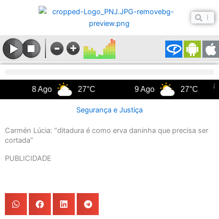
Ir
Pesq
para
Pesquis
o
conteúdo
8 Ago
27°C
9 Ago
27°C
10
Segurança e Justiça
Carmén Lúcia: “ditadura é como erva daninha que precisa ser
cortada”
PUBLICIDADE