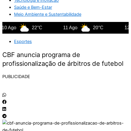
Tecnologia e Inovação
Saúde e Bem-Estar
Meio Ambiente e Sustentabilidade
Ago
22°C
11 Ago
20°C
12 Ago
Esportes
CBF anuncia programa de
profissionalização de árbitros de futebol
PUBLICIDADE