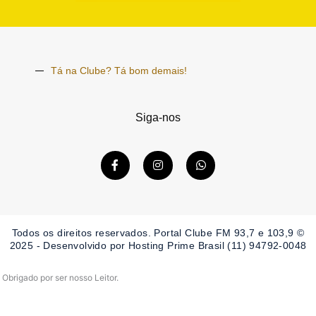
Tá na Clube? Tá bom demais!
Siga-nos
F
I
W
a
n
h
c
s
a
e
t
t
b
a
s
o
g
a
o
r
p
Todos os direitos reservados. Portal Clube FM 93,7 e 103,9 ©
k
a
p
-
m
2025 - Desenvolvido por Hosting Prime Brasil (11) 94792-0048
f
Obrigado por ser nosso Leitor.