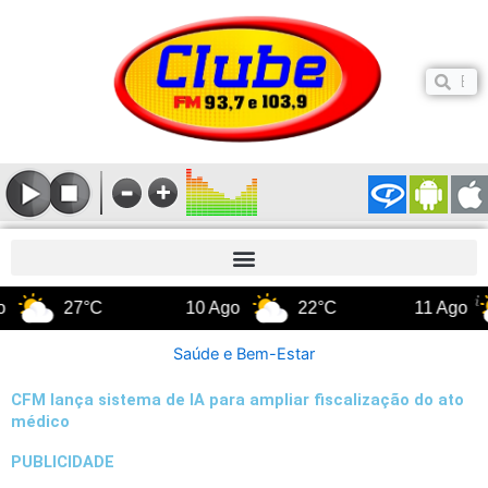
Ir
para
o
Pesq
Pesquis
conteúdo
27°C
10 Ago
22°C
11 Ago
20
Saúde e Bem-Estar
CFM lança sistema de IA para ampliar fiscalização do ato
médico
PUBLICIDADE