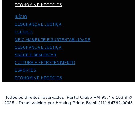
ECONOMIA E NEGÓCIOS
INÍCIO
SEGURANÇA E JUSTIÇA
POLÍTICA
MEIO AMBIENTE E SUSTENTABILIDADE
SEGURANÇA E JUSTIÇA
SAÚDE E BEM-ESTAR
CULTURA E ENTRETENIMENTO
ESPORTES
ECONOMIA E NEGÓCIOS
Todos os direitos reservados. Portal Clube FM 93,7 e 103,9 ©
2025 - Desenvolvido por Hosting Prime Brasil (11) 94792-0048
Destaque da Semana
Cultura e Entretenimento