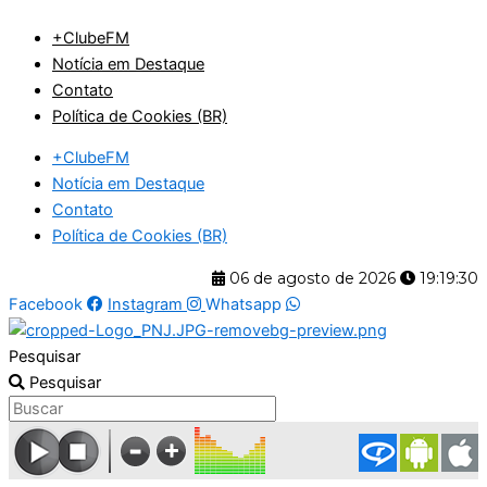
Ir
+ClubeFM
para
Notícia em Destaque
o
Contato
conteúdo
Política de Cookies (BR)
+ClubeFM
Notícia em Destaque
Contato
Política de Cookies (BR)
06 de agosto de 2026
19:19:31
Facebook
Instagram
Whatsapp
Pesquisar
Pesquisar