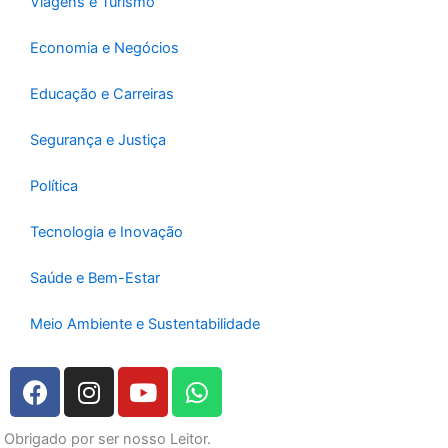
Viagens e Turismo
Economia e Negócios
Educação e Carreiras
Segurança e Justiça
Política
Tecnologia e Inovação
Saúde e Bem-Estar
Meio Ambiente e Sustentabilidade
F
I
Y
W
a
n
o
h
c
s
u
a
Obrigado por ser nosso Leitor.