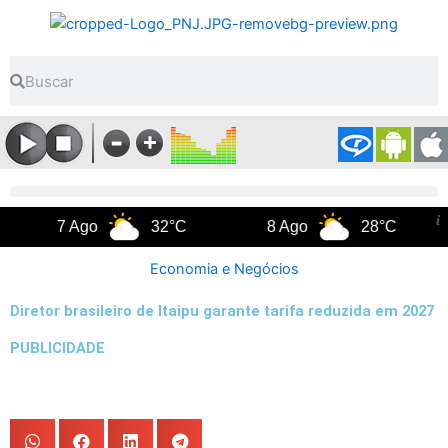
Ir
para
o
Pesquisar
Pesquisar
conteúdo
7 Ago
32°C
8 Ago
28°C
9 
Economia e Negócios
Diretor brasileiro de Itaipu garante tarifa reduzida em 2027
PUBLICIDADE