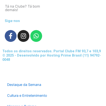
Tá na Clube? Tá bom
demais!
Siga-nos
F
I
W
a
n
h
c
s
a
e
t
t
Todos os direitos reservados. Portal Clube FM 93,7 e 103,9
b
a
s
© 2025 - Desenvolvido por Hosting Prime Brasil (11) 94792-
0048
o
g
a
o
r
p
k
a
p
-
m
f
Destaque da Semana
Cultura e Entretenimento