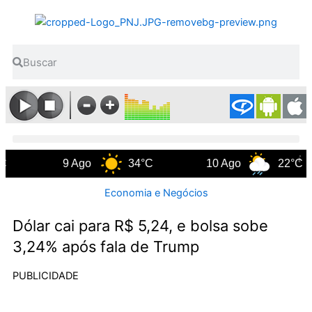
Ir
para
o
Pesquisar
Pesquisar
conteúdo
9 Ago
34°C
10 Ago
22°C
Economia e Negócios
Dólar cai para R$ 5,24, e bolsa sobe
3,24% após fala de Trump
PUBLICIDADE