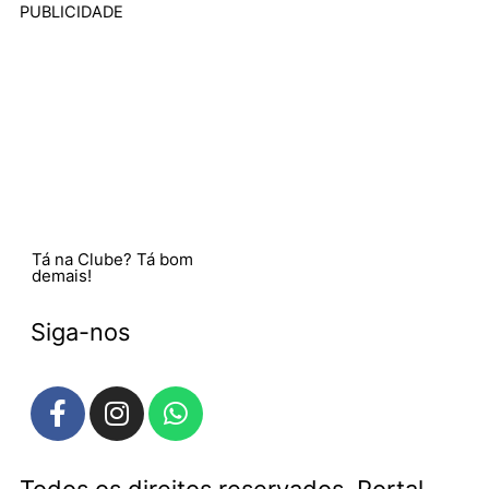
PUBLICIDADE
Tá na Clube? Tá bom
demais!
Siga-nos
F
I
W
a
n
h
c
s
a
e
t
t
Todos os direitos reservados. Portal