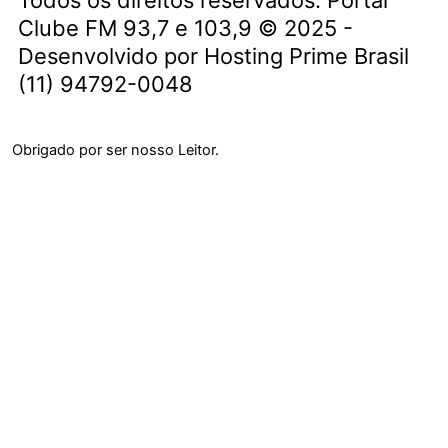
b
a
s
Clube FM 93,7 e 103,9 © 2025 -
o
g
a
Desenvolvido por Hosting Prime Brasil
o
r
p
(11) 94792-0048
k
a
p
-
m
f
Obrigado por ser nosso Leitor.