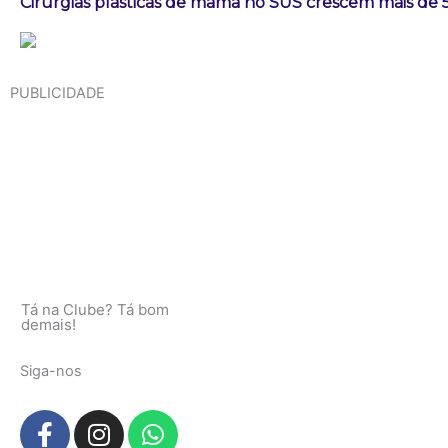
Cirurgias plásticas de mama no SUS crescem mais de
PUBLICIDADE
Tá na Clube? Tá bom
demais!
Siga-nos
F
I
W
a
n
h