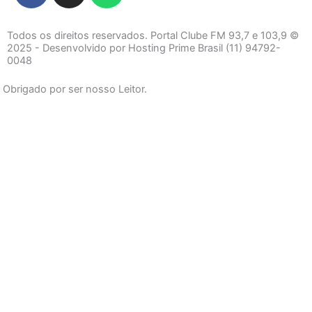
c
s
a
e
t
t
Todos os direitos reservados. Portal Clube FM 93,7 e 103,9 ©
b
a
s
2025 - Desenvolvido por Hosting Prime Brasil (11) 94792-
0048
o
g
a
o
r
p
Obrigado por ser nosso Leitor.
k
a
p
-
m
f