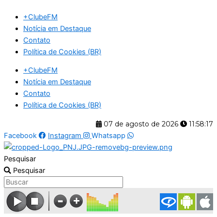
Ir
+ClubeFM
para
Notícia em Destaque
o
Contato
conteúdo
Política de Cookies (BR)
+ClubeFM
Notícia em Destaque
Contato
Política de Cookies (BR)
07 de agosto de 2026
11:58:18
Facebook
Instagram
Whatsapp
Pesquisar
Pesquisar