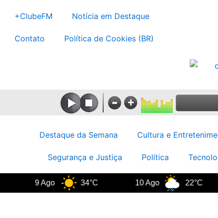
Ir
+ClubeFM
Notícia em Destaque
para
o
Contato
Política de Cookies (BR)
conteúdo
Destaque da Semana
Cultura e Entretenime
Segurança e Justiça
Política
Tecnolo
9 Ago
34°C
10 Ago
22°C
1