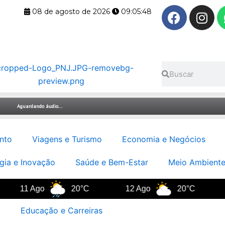
F
I
08 de agosto de 2026
09:05:49
a
n
c
s
e
t
b
a
Pesquisar
Pesquisar
o
g
o
r
k
a
m
nto
Viagens e Turismo
Economia e Negócios
gia e Inovação
Saúde e Bem-Estar
Meio Ambiente
1 Ago
20°C
12 Ago
20°C
13 A
Educação e Carreiras