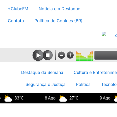
Ir
+ClubeFM
Notícia em Destaque
para
o
Contato
Política de Cookies (BR)
conteúdo
Destaque da Semana
Cultura e Entretenime
Segurança e Justiça
Política
Tecnolo
33°C
8 Ago
27°C
9 Ago
35°