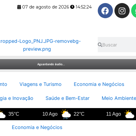
F
I
07 de agosto de 2026
14:52:25
a
n
c
s
e
t
b
a
Pesquisar
Pesquisar
o
g
o
r
k
a
m
nto
Viagens e Turismo
Economia e Negócios
gia e Inovação
Saúde e Bem-Estar
Meio Ambiente
C
10 Ago
22°C
11 Ago
20°C
Economia e Negócios