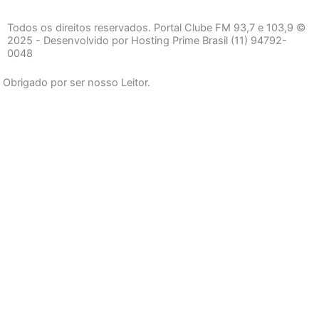
c
s
a
e
t
t
Todos os direitos reservados. Portal Clube FM 93,7 e 103,9 ©
b
a
s
2025 - Desenvolvido por Hosting Prime Brasil (11) 94792-
0048
o
g
a
o
r
p
Obrigado por ser nosso Leitor.
k
a
p
-
m
f