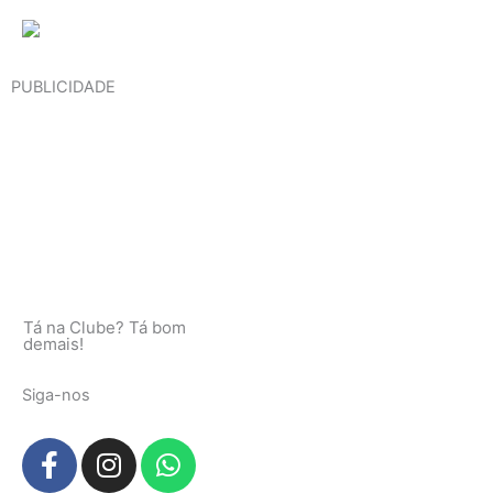
PUBLICIDADE
Tá na Clube? Tá bom
demais!
Siga-nos
F
I
W
a
n
h