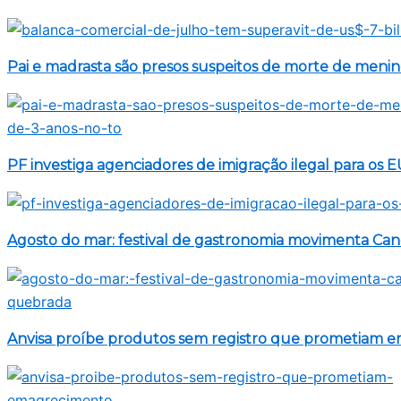
Pai e madrasta são presos suspeitos de morte de meni
PF investiga agenciadores de imigração ilegal para os 
Agosto do mar: festival de gastronomia movimenta C
Anvisa proíbe produtos sem registro que prometiam 