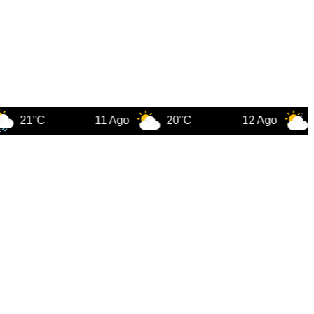
°C
11 Ago
20°C
12 Ago
22°C