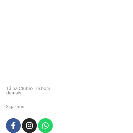
Tá na Clube? Tá bom
demais!
Siga-nos
F
I
W
a
n
h