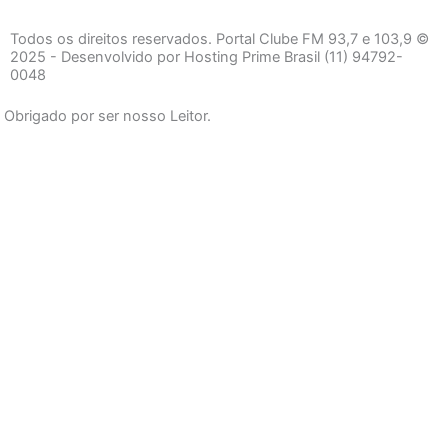
c
s
a
e
t
t
Todos os direitos reservados. Portal Clube FM 93,7 e 103,9 ©
b
a
s
2025 - Desenvolvido por Hosting Prime Brasil (11) 94792-
0048
o
g
a
o
r
p
Obrigado por ser nosso Leitor.
k
a
p
-
m
f