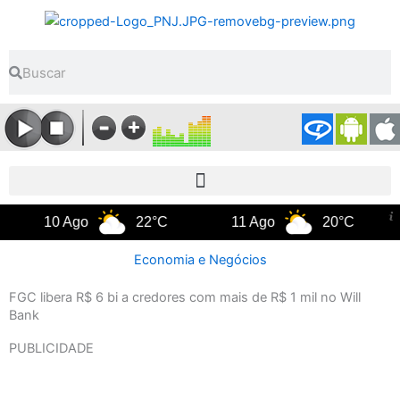
Ir
para
o
Pesquisar
Pesquisar
conteúdo
10 Ago
22°C
11 Ago
20°C
12 
Economia e Negócios
FGC libera R$ 6 bi a credores com mais de R$ 1 mil no Will
Bank
PUBLICIDADE