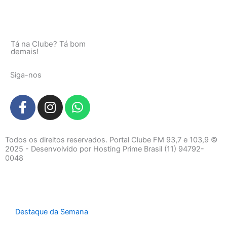
Tá na Clube? Tá bom
demais!
Siga-nos
F
I
W
a
n
h
c
s
a
e
t
t
Todos os direitos reservados. Portal Clube FM 93,7 e 103,9 ©
b
a
s
2025 - Desenvolvido por Hosting Prime Brasil (11) 94792-
0048
o
g
a
o
r
p
k
a
p
-
m
f
Destaque da Semana