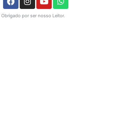
a
n
o
h
c
s
u
a
Obrigado por ser nosso Leitor.
e
t
t
t
b
a
u
s
o
g
b
a
o
r
e
p
k
a
p
m