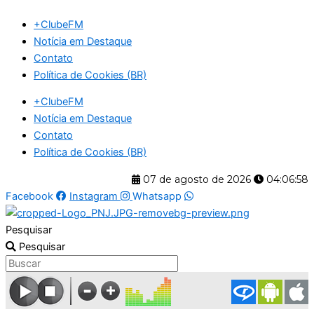
Ir
+ClubeFM
para
Notícia em Destaque
o
Contato
conteúdo
Política de Cookies (BR)
+ClubeFM
Notícia em Destaque
Contato
Política de Cookies (BR)
07 de agosto de 2026
04:06:58
Facebook
Instagram
Whatsapp
Pesquisar
Pesquisar