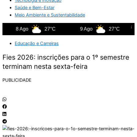
Tecnologia e Inovação
Saúde e Bem-Estar
Meio Ambiente e Sustentabilidade
8 Ago
27°C
9 Ago
27°C
1
Educação e Carreiras
Fies 2026: inscrições para o 1º semestre
terminam nesta sexta-feira
PUBLICIDADE