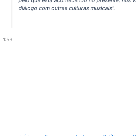
pelo que está acontecendo no presente, nós v
diálogo com outras culturas musicais”.
1:59