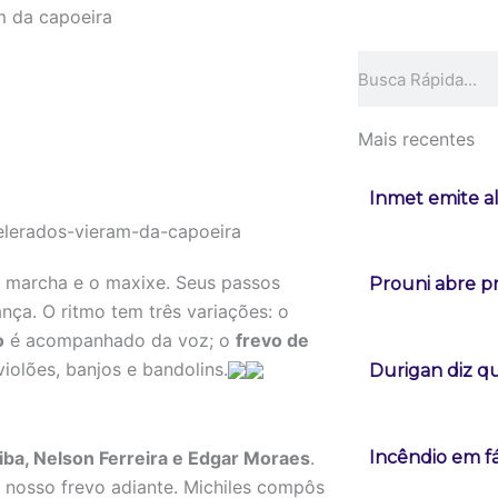
m da capoeira
Pesquisar
Mais recentes
Inmet emite a
 a marcha e o maxixe. Seus passos
Prouni abre p
nça. O ritmo tem três variações: o
o
é acompanhado da voz; o
frevo de
olões, banjos e bandolins.
Durigan diz qu
iba, Nelson Ferreira e Edgar Moraes
.
Incêndio em f
o nosso frevo adiante. Michiles compôs