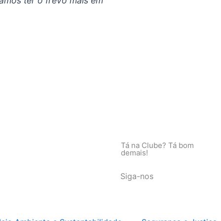
amos ter o frevo mais em
Tá na Clube? Tá bom
demais!
Siga-nos