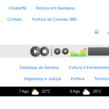
Ir
+ClubeFM
Notícia em Destaque
para
o
Contato
Política de Cookies (BR)
conteúdo
Destaque da Semana
Cultura e Entretenime
Segurança e Justiça
Política
Tecnolo
7 Ago
32°C
8 Ago
28°C