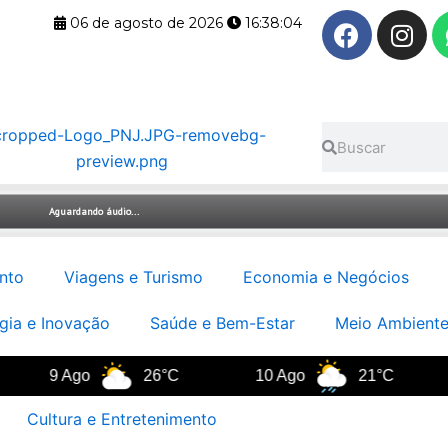
F
I
06 de agosto de 2026
16:38:04
a
n
c
s
e
t
b
a
Pesquisar
Pesquisar
o
g
o
r
k
a
m
nto
Viagens e Turismo
Economia e Negócios
gia e Inovação
Saúde e Bem-Estar
Meio Ambiente
9 Ago
26°C
10 Ago
21°C
Cultura e Entretenimento