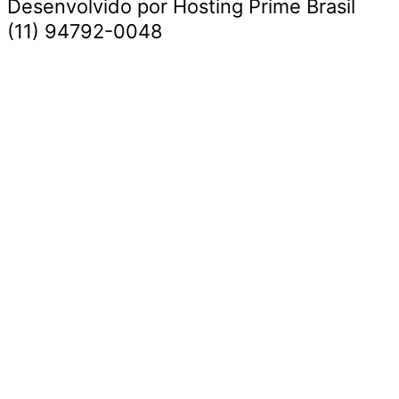
Desenvolvido por Hosting Prime Brasil
(11) 94792-0048
Destaque da Semana
Cultura e Entretenimento
Viagens e Turismo
Economia e Negócios
Educação e Carreiras
Segurança e Justiça
Política
Tecnologia e Inovação
Saúde e Bem-Estar
Meio Ambiente e Sustentabilidade
Destaque da Semana
Cultura e Entretenimento
Viagens e Turismo
Economia e Negócios