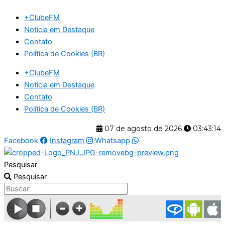
Ir
+ClubeFM
para
Notícia em Destaque
o
Contato
conteúdo
Política de Cookies (BR)
+ClubeFM
Notícia em Destaque
Contato
Política de Cookies (BR)
07 de agosto de 2026
03:43:14
Facebook
Instagram
Whatsapp
Pesquisar
Pesquisar