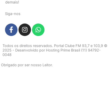
demais!
Siga-nos
F
I
W
a
n
h
c
s
a
e
t
t
Todos os direitos reservados. Portal Clube FM 93,7 e 103,9 ©
b
a
s
2025 - Desenvolvido por Hosting Prime Brasil (11) 94792-
0048
o
g
a
o
r
p
Obrigado por ser nosso Leitor.
k
a
p
-
m
f