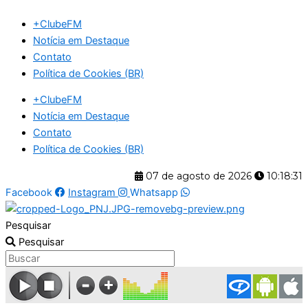
Ir
+ClubeFM
para
Notícia em Destaque
o
Contato
conteúdo
Política de Cookies (BR)
+ClubeFM
Notícia em Destaque
Contato
Política de Cookies (BR)
07 de agosto de 2026
10:18:32
Facebook
Instagram
Whatsapp
Pesquisar
Pesquisar